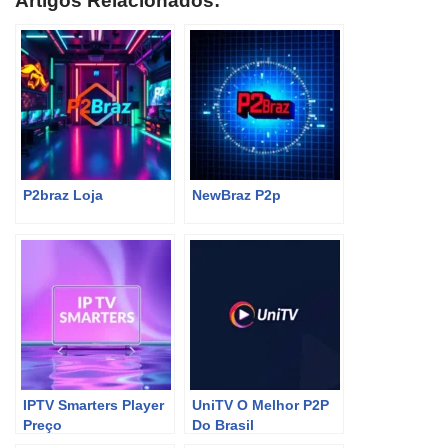
Artigos Relacionados:
P2braz Loja
NewBraz P2p
IPTV Smarters Player
UniTV O Melhor P2P
Preço
Do Brasil