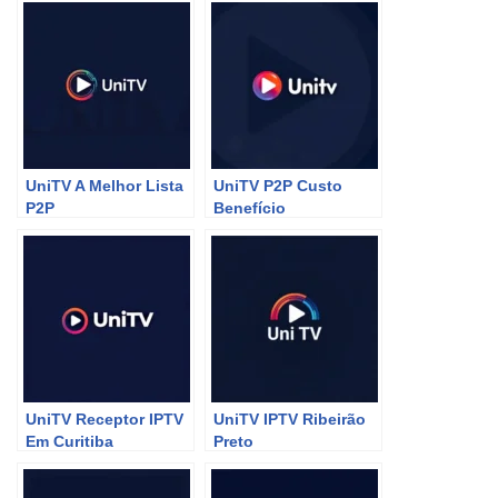
UniTV A Melhor Lista
UniTV P2P Custo
P2P
Benefício
UniTV Receptor IPTV
UniTV IPTV Ribeirão
Em Curitiba
Preto