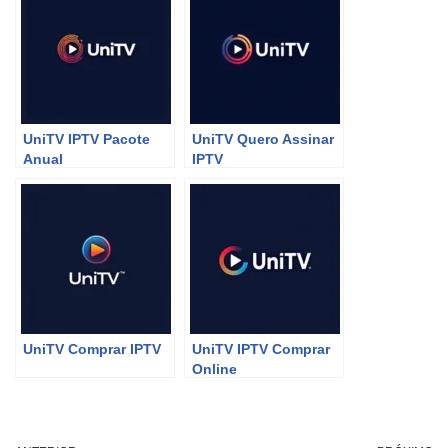
UniTV IPTV Pacote
UniTV Quero Assinar
Anual
IPTV
UniTV Comprar IPTV
UniTV IPTV Comprar
Online