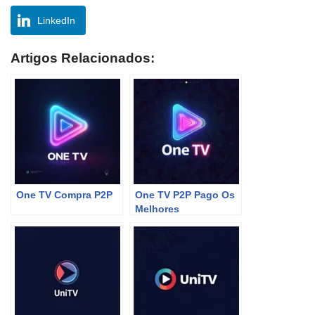
LinkedIn
Artigos Relacionados:
One TV Compra P2P
One TV P2P Pago Os
Melhores