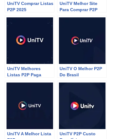
UniTV Comprar Listas
UniTV Melhor Site
P2P 2025
Para Comprar P2P
UniTV Melhores
UniTV O Melhor P2P
Listas P2P Paga
Do Brasil
UniTV A Melhor Lista
UniTV P2P Custo