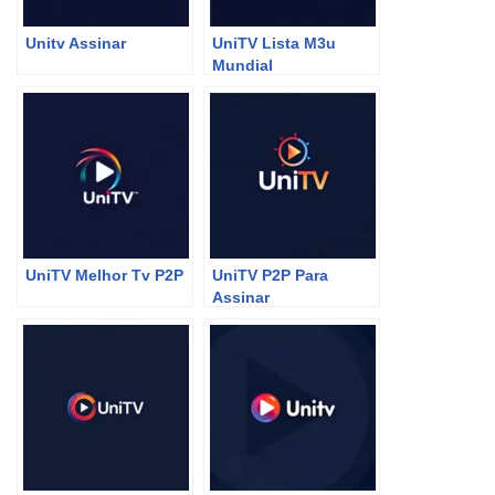
Unitv Assinar
UniTV Lista M3u
Mundial
UniTV Melhor Tv P2P
UniTV P2P Para
Assinar