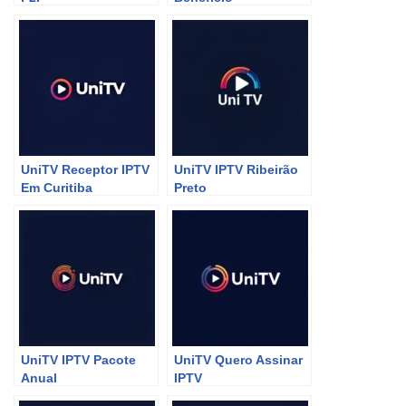
UniTV Receptor IPTV
UniTV IPTV Ribeirão
Em Curitiba
Preto
UniTV IPTV Pacote
UniTV Quero Assinar
Anual
IPTV