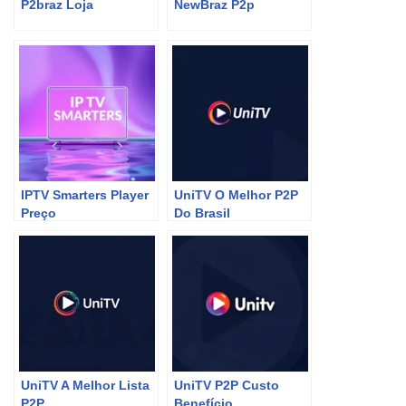
P2braz Loja
NewBraz P2p
IPTV Smarters Player
UniTV O Melhor P2P
Preço
Do Brasil
UniTV A Melhor Lista
UniTV P2P Custo
P2P
Benefício