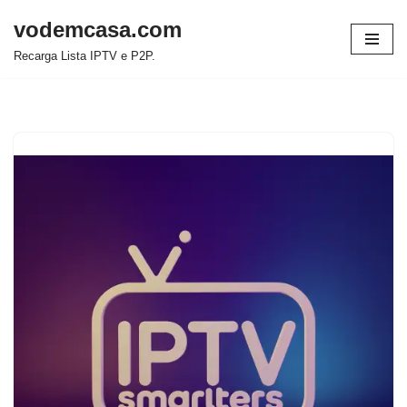
vodemcasa.com
Pular
Recarga Lista IPTV e P2P.
para
o
conteúdo