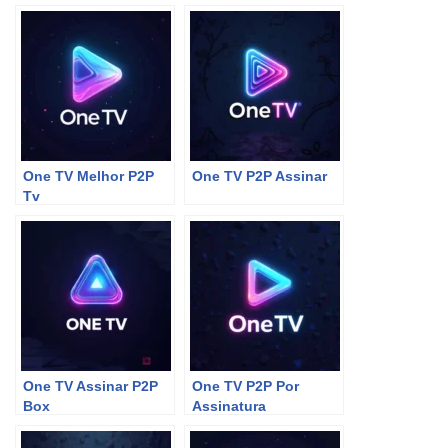
One TV Melhor P2P
One TV P2P Assinar
Tv
One TV Assinar P2P
One TV P2P Por
Box
Assinatura