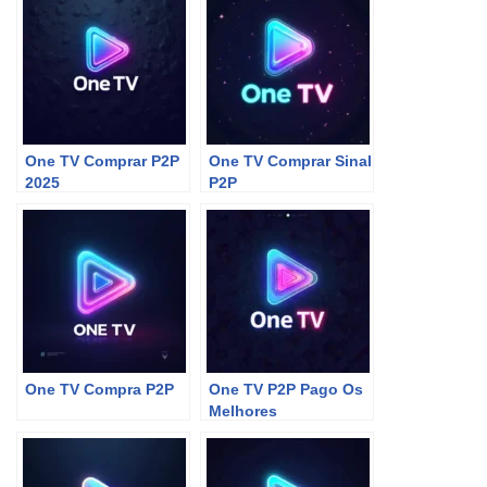
One TV Comprar P2P
One TV Comprar Sinal
2025
P2P
One TV Compra P2P
One TV P2P Pago Os
Melhores