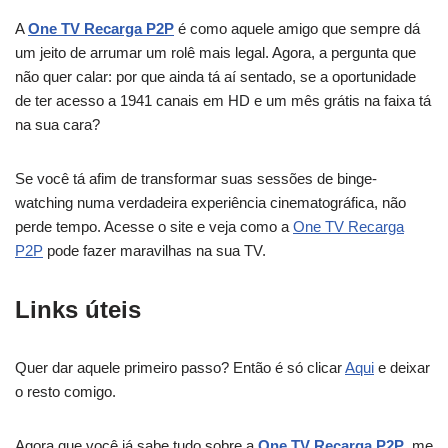
A
One TV Recarga P2P
é como aquele amigo que sempre dá
um jeito de arrumar um rolê mais legal. Agora, a pergunta que
não quer calar: por que ainda tá aí sentado, se a oportunidade
de ter acesso a 1941 canais em HD e um mês grátis na faixa tá
na sua cara?
Se você tá afim de transformar suas sessões de binge-
watching numa verdadeira experiência cinematográfica, não
perde tempo. Acesse o site e veja como a
One TV Recarga
P2P
pode fazer maravilhas na sua TV.
Links úteis
Quer dar aquele primeiro passo? Então é só clicar
Aqui
e deixar
o resto comigo.
Agora que você já sabe tudo sobre a
One TV Recarga P2P
, me