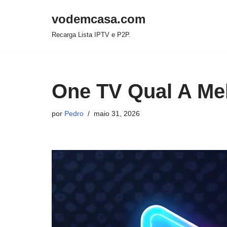
vodemcasa.com
Pular
Recarga Lista IPTV e P2P.
para
o
conteúdo
One TV Qual A Mel
por
Pedro
maio 31, 2026