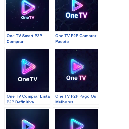
One TV Smart P2P
One TV P2P Comprar
Comprar
Pacote
One TV Comprar Lista
One TV P2P Pago Os
P2P Definitiva
Melhores