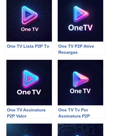
One TV Lista P2P Tv
One TV P2P Ative
Recargas
One TV Assinatura
One TV Tv Por
P2P Valor
Assinatura P2P