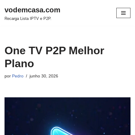
vodemcasa.com
Pular
Recarga Lista IPTV e P2P.
para
o
conteúdo
One TV P2P Melhor
Plano
por
Pedro
junho 30, 2026