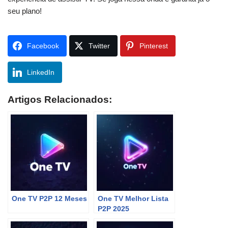
seu plano!
Facebook
Twitter
Pinterest
LinkedIn
Artigos Relacionados:
One TV P2P 12 Meses
One TV Melhor Lista
P2P 2025