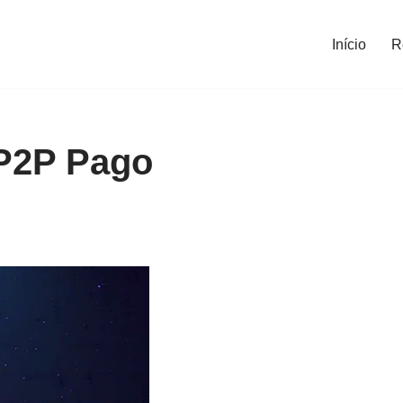
Início
R
P2P Pago