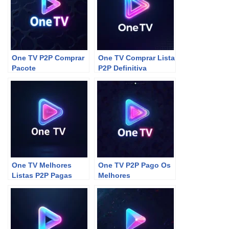
One TV P2P Comprar
One TV Comprar Lista
Pacote
P2P Definitiva
One TV Melhores
One TV P2P Pago Os
Listas P2P Pagas
Melhores