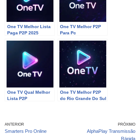
One TV Melhor Lista
One TV Melhor P2P
Paga P2P 2025
Para Pc
One TV Qual Melhor
One TV Melhor P2P
Lista P2P
do Rio Grande Do Sul
ANTERIOR
PRÓXIMO
Smarters Pro Online
AlphaPlay Transmissão
Rápida