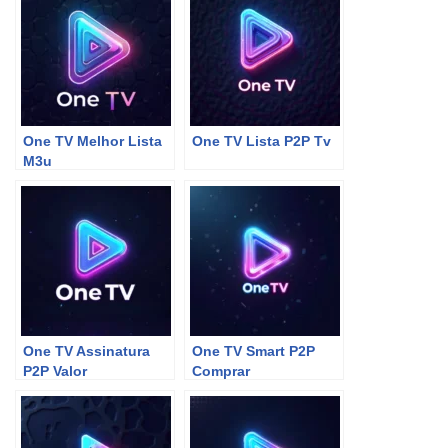
One TV Melhor Lista
One TV Lista P2P Tv
M3u
One TV Assinatura
One TV Smart P2P
P2P Valor
Comprar