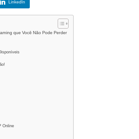
LinkedIn
eaming que Você Não Pode Perder
isponíveis
ão!
P Online