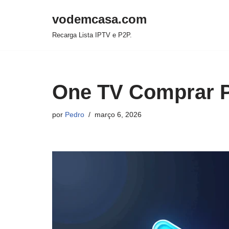
vodemcasa.com
Pular
Recarga Lista IPTV e P2P.
para
o
conteúdo
One TV Comprar P
por
Pedro
março 6, 2026