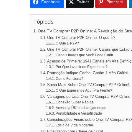
Facebook
Twitter
Pinterest
Tópicos
One TV Comprar P2P Online: A Revolução do Str
One TV Comprar P2P Online: O que É?
O Que É P2P?
One TV Comprar P2P Online: Canais que Estão D
Canais Irados que Você Pode Curtir
Acesso de Primeira: 1941 Canais em Alta Definiç
Por Que Investir no Experience?
Promoção Indique Ganhe: Ganhe 1 Mês Grátis!
Como Funciona?
Saiba Mais Sobre One TV Comprar P2P Online!
O Que Esperar de Aqui Pra Frente?
Vantagens de Usar One TV Comprar P2P Online
Conexão Super Rápida
Acesso a Últimos Lançamentos
Portabilidade e Versatilidade
Considerações Finais sobre One TV Comprar P2
Estilo de Vida Moderno
Finalizando com Chave de Ouro!