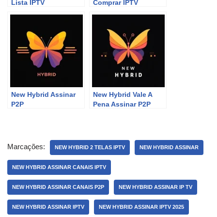
Lista IPTV
Comprar IPTV
New Hybrid Assinar
New Hybrid Vale A
P2P
Pena Assinar P2P
Marcações:
NEW HYBRID 2 TELAS IPTV
NEW HYBRID ASSINAR
NEW HYBRID ASSINAR CANAIS IPTV
NEW HYBRID ASSINAR CANAIS P2P
NEW HYBRID ASSINAR IP TV
NEW HYBRID ASSINAR IPTV
NEW HYBRID ASSINAR IPTV 2025