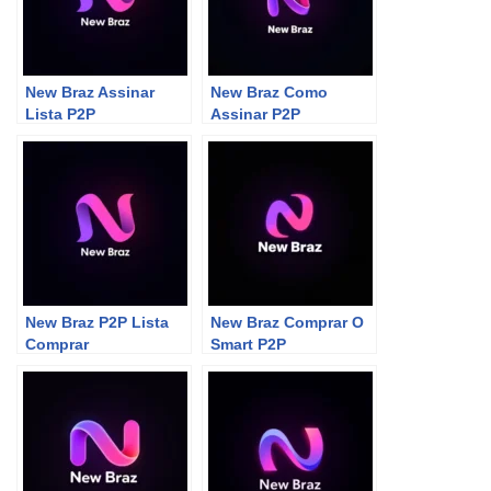
New Braz Assinar
New Braz Como
Lista P2P
Assinar P2P
New Braz P2P Lista
New Braz Comprar O
Comprar
Smart P2P