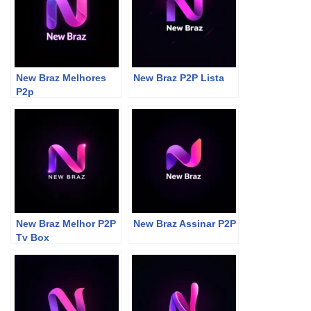
New Braz Melhores
New Braz P2P Lista
P2p
New Braz Melhor P2P
New Braz Assinar P2P
Tv Box