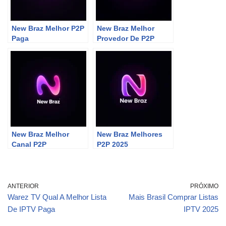
New Braz Melhor P2P
New Braz Melhor
Paga
Provedor De P2P
New Braz Melhor
New Braz Melhores
Canal P2P
P2P 2025
ANTERIOR
PRÓXIMO
Warez TV Qual A Melhor Lista
Mais Brasil Comprar Listas
De IPTV Paga
IPTV 2025