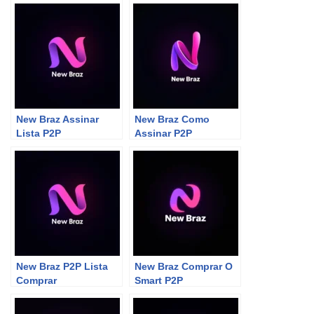
New Braz Assinar
New Braz Como
Lista P2P
Assinar P2P
New Braz P2P Lista
New Braz Comprar O
Comprar
Smart P2P