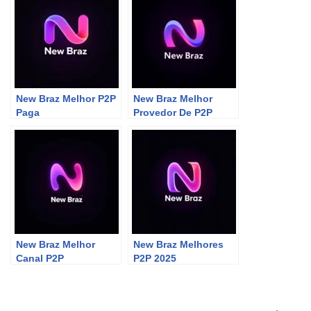
New Braz Melhor P2P
New Braz Melhor
Paga
Provedor De P2P
New Braz Melhor
New Braz Melhores
Canal P2P
P2P 2025