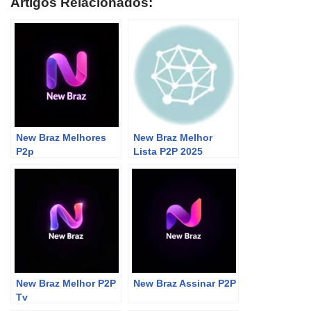
Artigos Relacionados:
New Braz Melhores
New Braz Melhor
P2p
Lista P2P 2025
New Braz Melhor P2P
New Braz Assinar P2P
Tv