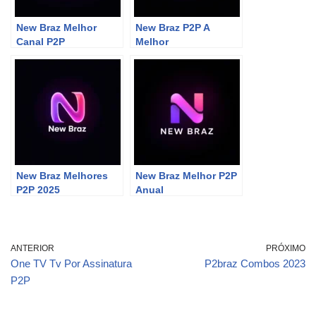
New Braz Melhor
New Braz P2P A
Canal P2P
Melhor
New Braz Melhores
New Braz Melhor P2P
P2P 2025
Anual
ANTERIOR
PRÓXIMO
One TV Tv Por Assinatura
P2braz Combos 2023
P2P