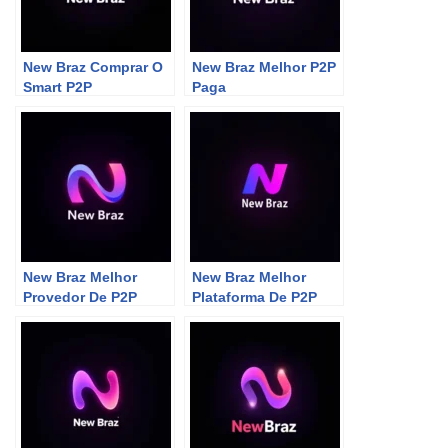
New Braz Comprar O
New Braz Melhor P2P
Smart P2P
Paga
New Braz Melhor
New Braz Melhor
Provedor De P2P
Plataforma De P2P