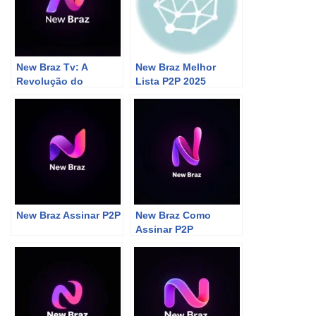
New Braz Tv: A
New Braz Melhor
Revolução do
Lista P2P 2025
Streaming Que Vai Te
Deixar de Queixo
Caído!
New Braz Assinar P2P
New Braz Como
Assinar P2P