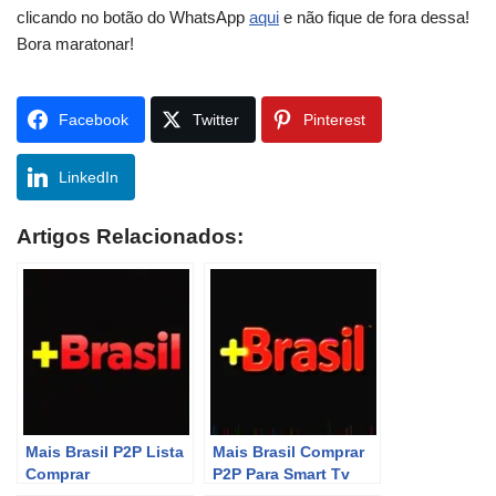
clicando no botão do WhatsApp
aqui
e não fique de fora dessa!
Bora maratonar!
Facebook
Twitter
Pinterest
LinkedIn
Artigos Relacionados:
Mais Brasil P2P Lista
Mais Brasil Comprar
Comprar
P2P Para Smart Tv