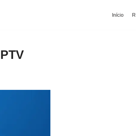
Início
R
IPTV