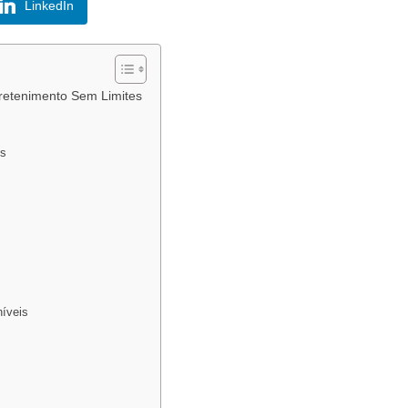
LinkedIn
etenimento Sem Limites
es
íveis