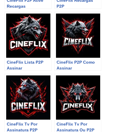
CineFlix P2P Ative
CineFlix Recargas
Recargas
P2P
CineFlix Lista P2P
CineFlix P2P Como
Assinar
Assinar
CineFlix Tv Por
CineFlix Tv Por
Assinatura P2P
Assinatura Ou P2P