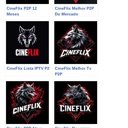
CineFlix P2P 12
CineFlix Melhor P2P
Meses
Do Mercado
CineFlix Lista IPTV P2
CineFlix Melhor Tv
P2P