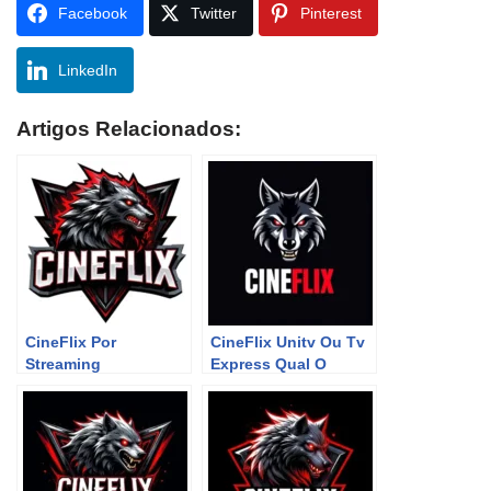
Facebook
Twitter
Pinterest
LinkedIn
Artigos Relacionados:
CineFlix Por
CineFlix Unitv Ou Tv
Streaming
Express Qual O
Melhor