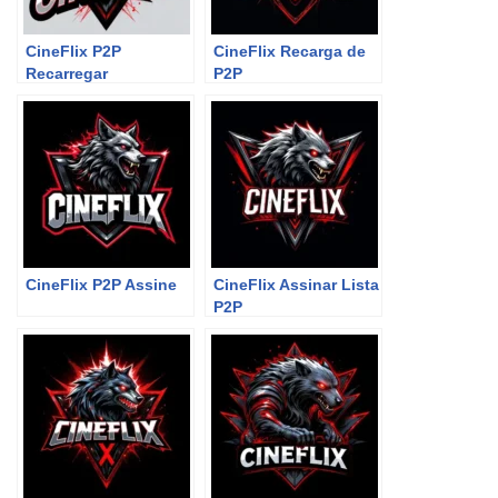
CineFlix P2P
CineFlix Recarga de
Recarregar
P2P
CineFlix P2P Assine
CineFlix Assinar Lista
P2P