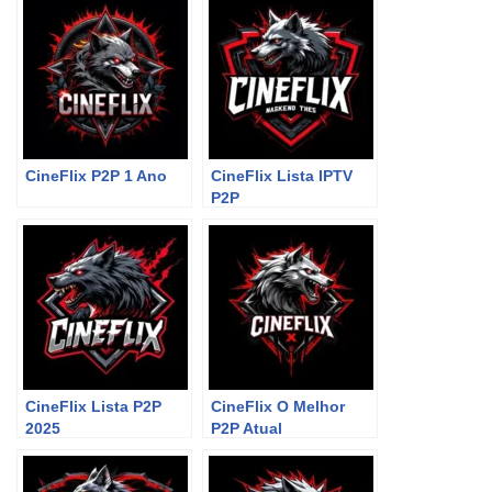
CineFlix P2P 1 Ano
CineFlix Lista IPTV
P2P
CineFlix Lista P2P
CineFlix O Melhor
2025
P2P Atual