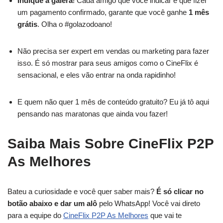
Indique a galera
! Cada amigo que você indicar e que fizer
um pagamento confirmado, garante que você ganhe
1 mês
grátis
. Olha o #golazodoano!
Não precisa ser expert em vendas ou marketing para fazer
isso. É só mostrar para seus amigos como o CineFlix é
sensacional, e eles vão entrar na onda rapidinho!
E quem não quer 1 mês de conteúdo gratuito? Eu já tô aqui
pensando nas maratonas que ainda vou fazer!
Saiba Mais Sobre CineFlix P2P
As Melhores
Bateu a curiosidade e você quer saber mais?
É só clicar no
botão abaixo e dar um alô
pelo WhatsApp! Você vai direto
para a equipe do
CineFlix P2P As Melhores
que vai te