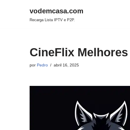
vodemcasa.com
Pular
Recarga Lista IPTV e P2P.
para
o
conteúdo
CineFlix Melhores
por
Pedro
abril 16, 2025