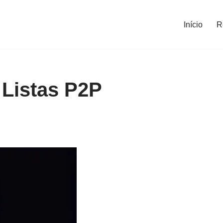
Início
R
 Listas P2P