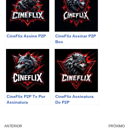
CineFlix Assine P2P
CineFlix Assinar P2P
Box
CineFlix P2P Tv Por
CineFlix Assinatura
Assinatura
Do P2P
ANTERIOR
PRÓXIMO