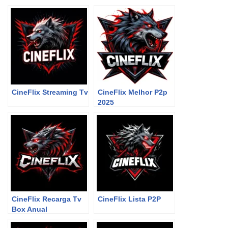
CineFlix Streaming Tv
CineFlix Melhor P2p
2025
CineFlix Recarga Tv
CineFlix Lista P2P
Box Anual