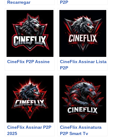
Recarregar
P2P
CineFlix P2P Assine
CineFlix Assinar Lista
P2P
CineFlix Assinar P2P
CineFlix Assinatura
2025
P2P Smart Tv