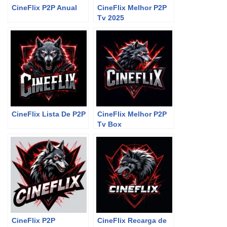
CineFlix P2P Anual
CineFlix Melhor P2P
Tv 2025
CineFlix Lista De P2P
CineFlix Melhor P2P
Tv Box
CineFlix P2P
CineFlix Recarga de