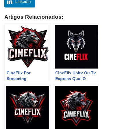
LinkedIn
Artigos Relacionados:
CineFlix Por
CineFlix Unitv Ou Tv
Streaming
Express Qual O
Melhor