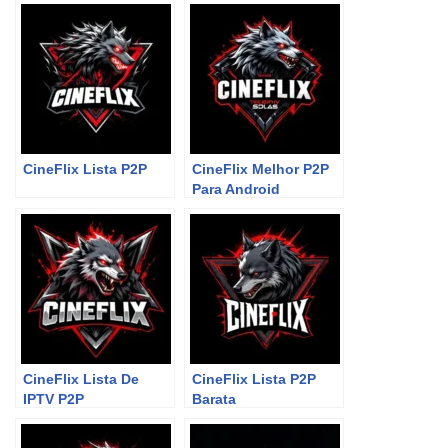
CineFlix Lista P2P
CineFlix Melhor P2P
Para Android
CineFlix Lista De
CineFlix Lista P2P
IPTV P2P
Barata