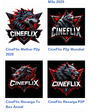
M3u 2025
CineFlix Melhor P2p
CineFlix P2p Mundial
2025
CineFlix Recarga Tv
CineFlix Recarga P2P
Box Anual