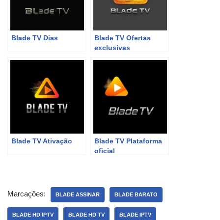
Blade TV Dias
Blade TV Ofertas
exclusivas
Blade TV Ativação
Blade TV Plataforma
oficial
Marcações:
BLADE ASSINAR
BLADE BARATO
BLADE HD IPTV
BLADE HD TV
BLADE IPTV