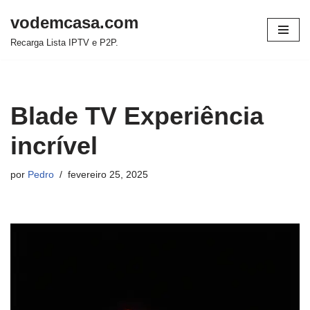
vodemcasa.com
Pular
Recarga Lista IPTV e P2P.
para
o
conteúdo
Blade TV Experiência
incrível
por
Pedro
fevereiro 25, 2025