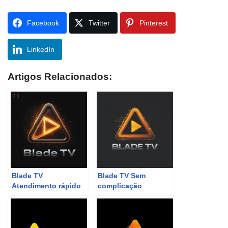
Facebook
Twitter
Pinterest
LinkedIn
Artigos Relacionados:
Blade TV
Blade TV Sem
Atendimento rápido
complicação