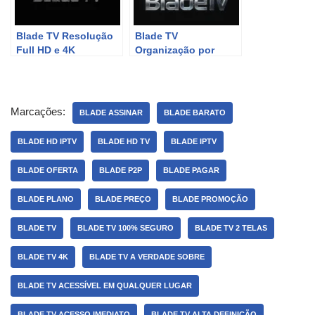
Blade TV Resolução
Blade TV
Full HD e 4K
Organização por
categorias
Marcações:
BLADE ASSINAR
BLADE BARATO
BLADE HD IPTV
BLADE HD TV
BLADE IPTV
BLADE OFERTA
BLADE P2P
BLADE PAGAR
BLADE PLANO
BLADE PREÇO
BLADE PROMOÇÃO
BLADE TV
BLADE TV 100% SEGURO
BLADE TV 2 TELAS
BLADE TV 4K
BLADE TV A VERDADE SOBRE
BLADE TV ACESSÍVEL EM QUALQUER LUGAR
BLADE TV ACESSO IMEDIATO
BLADE TV ALTA DEFINIÇÃO