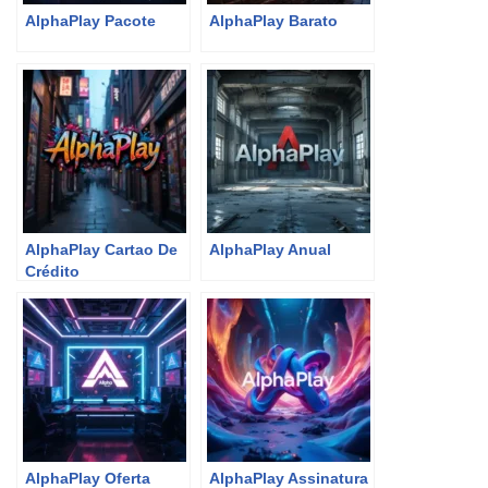
AlphaPlay Pacote
AlphaPlay Barato
AlphaPlay Cartao De
AlphaPlay Anual
Crédito
AlphaPlay Oferta
AlphaPlay Assinatura