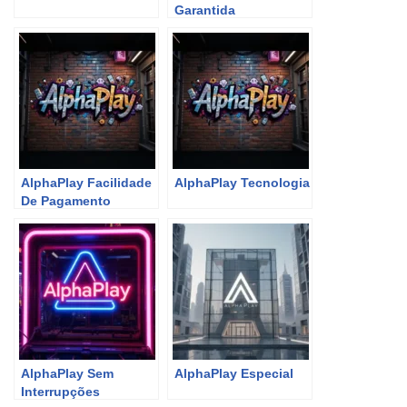
Garantida
AlphaPlay Facilidade
AlphaPlay Tecnologia
De Pagamento
AlphaPlay Sem
AlphaPlay Especial
Interrupções