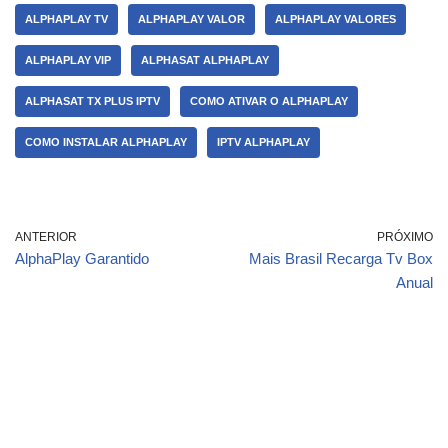
ALPHAPLAY TV
ALPHAPLAY VALOR
ALPHAPLAY VALORES
ALPHAPLAY VIP
ALPHASAT ALPHAPLAY
ALPHASAT TX PLUS IPTV
COMO ATIVAR O ALPHAPLAY
COMO INSTALAR ALPHAPLAY
IPTV ALPHAPLAY
ANTERIOR
PRÓXIMO
AlphaPlay Garantido
Mais Brasil Recarga Tv Box
Anual