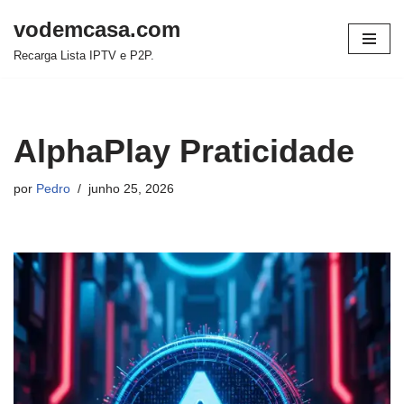
vodemcasa.com
Pular
Recarga Lista IPTV e P2P.
para
o
conteúdo
AlphaPlay Praticidade
por
Pedro
junho 25, 2026