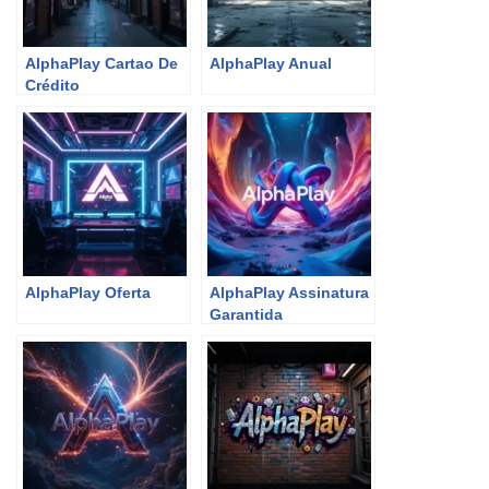
AlphaPlay Cartao De
AlphaPlay Anual
Crédito
AlphaPlay Oferta
AlphaPlay Assinatura
Garantida