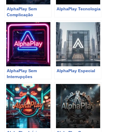
AlphaPlay Sem
AlphaPlay Tecnologia
Complicação
AlphaPlay Sem
AlphaPlay Especial
Interrupções