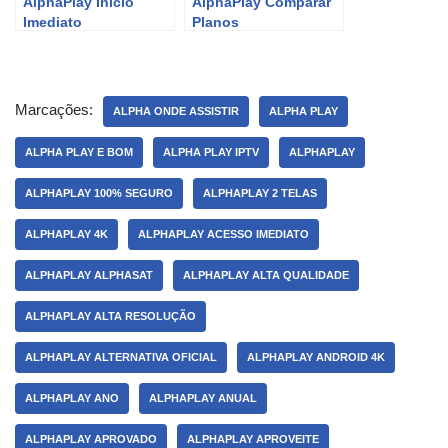
AlphaPlay Início
AlphaPlay Comparar
Imediato
Planos
Marcações:
ALPHA ONDE ASSISTIR
ALPHA PLAY
ALPHA PLAY E BOM
ALPHA PLAY IPTV
ALPHAPLAY
ALPHAPLAY 100% SEGURO
ALPHAPLAY 2 TELAS
ALPHAPLAY 4K
ALPHAPLAY ACESSO IMEDIATO
ALPHAPLAY ALPHASAT
ALPHAPLAY ALTA QUALIDADE
ALPHAPLAY ALTA RESOLUÇÃO
ALPHAPLAY ALTERNATIVA OFICIAL
ALPHAPLAY ANDROID 4K
ALPHAPLAY ANO
ALPHAPLAY ANUAL
ALPHAPLAY APROVADO
ALPHAPLAY APROVEITE