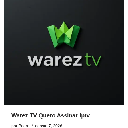
Warez TV Quero Assinar Iptv
por
Pedro
agosto 7, 2026