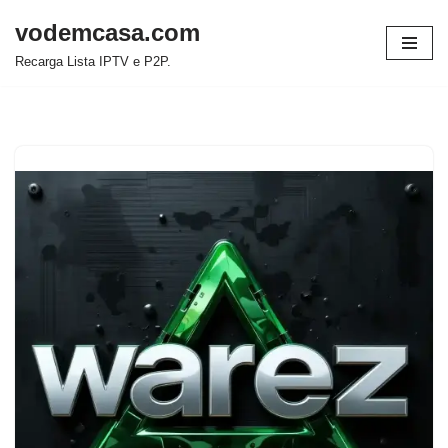
vodemcasa.com
Pular
Recarga Lista IPTV e P2P.
para
o
conteúdo