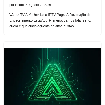
por
Pedro
agosto 7, 2026
Warez TV A Melhor Lista IPTV Paga: A Revolução do
Entretenimento Está Aqui Primeiro, vamos falar sério:
quem é que ainda aguenta os altos custos…