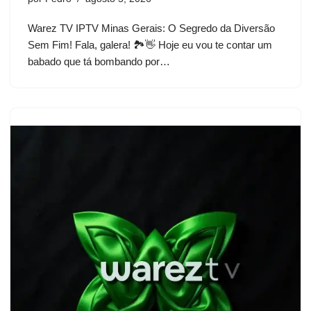
Warez TV IPTV Minas Gerais: O Segredo da Diversão
Sem Fim! Fala, galera! 🏞️👋 Hoje eu vou te contar um
babado que tá bombando por…