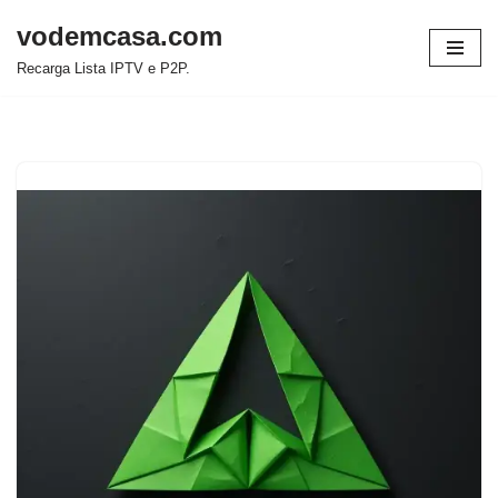
vodemcasa.com
Pular
Recarga Lista IPTV e P2P.
para
o
conteúdo