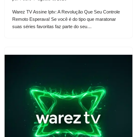
Warez TV Assine Iptv: A Revolução Que Seu Controle
Remoto Esperava! Se você é do tipo que maratonar
suas séries favoritas faz parte do seu…