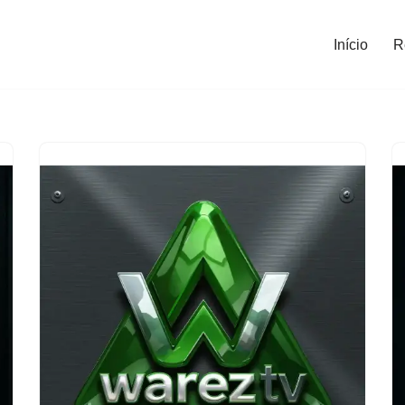
Início
R