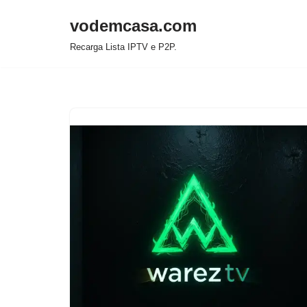
vodemcasa.com
Pular
Recarga Lista IPTV e P2P.
para
o
conteúdo