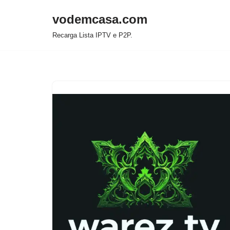
vodemcasa.com
Pular
Recarga Lista IPTV e P2P.
para
o
conteúdo