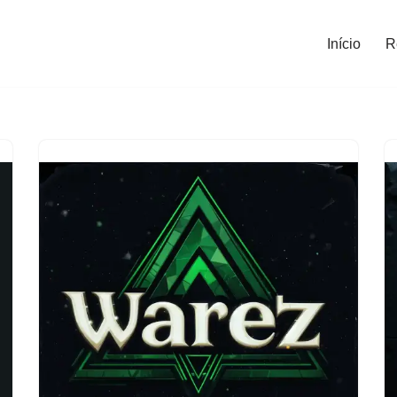
Início
R