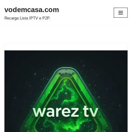
vodemcasa.com
Pular
Recarga Lista IPTV e P2P.
para
o
conteúdo