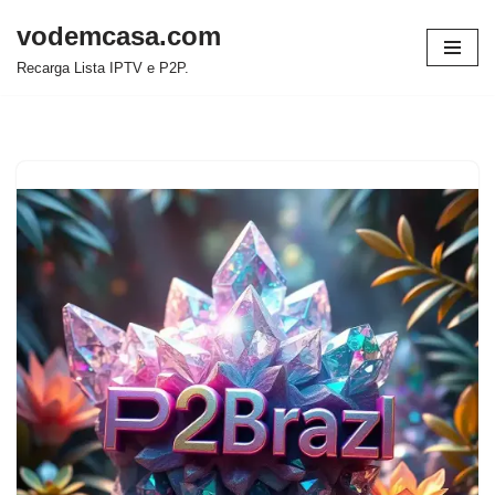
vodemcasa.com
Pular
Recarga Lista IPTV e P2P.
para
o
conteúdo