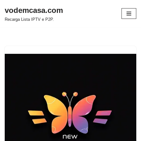
vodemcasa.com
Pular
Recarga Lista IPTV e P2P.
para
o
conteúdo