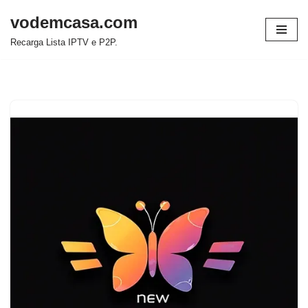
vodemcasa.com
Pular
Recarga Lista IPTV e P2P.
para
o
conteúdo