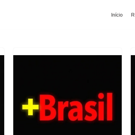
Início
R