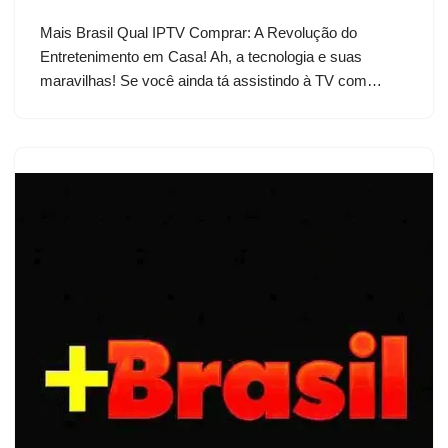
Mais Brasil Qual IPTV Comprar: A Revolução do
Entretenimento em Casa! Ah, a tecnologia e suas
maravilhas! Se você ainda tá assistindo à TV com…