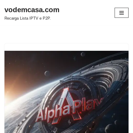
vodemcasa.com
Pular
Recarga Lista IPTV e P2P.
para
o
conteúdo