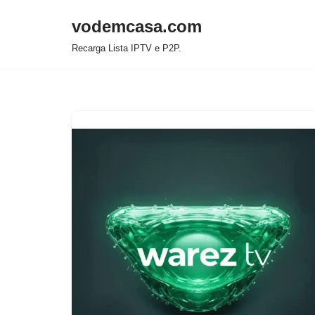
vodemcasa.com
Pular
Recarga Lista IPTV e P2P.
para
o
conteúdo