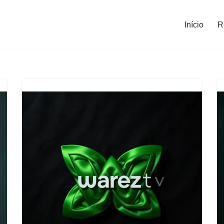
Início
R